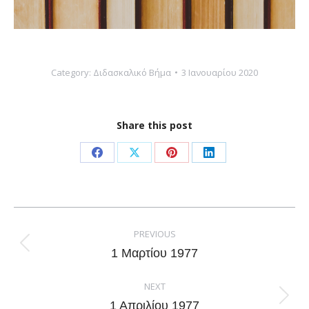
Category:
Διδασκαλικό Βήμα
3 Ιανουαρίου 2020
Share this post
Share
Share
Share
Share
on
on
on
on
Facebook
X
Pinterest
LinkedIn
Post
navigation
PREVIOUS
Previous
1 Μαρτίου 1977
post:
NEXT
Next
1 Απριλίου 1977