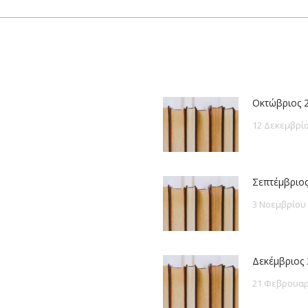
post:
Οκτώβριος 
12 Δεκεμβρίο
Σεπτέμβριος
3 Νοεμβρίου
Δεκέμβριος 
21 Φεβρουαρ