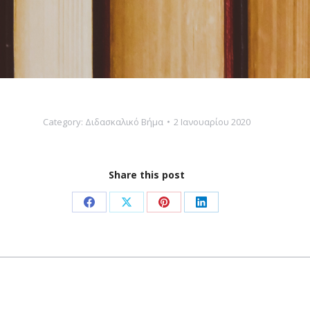
Category:
Διδασκαλικό Βήμα
2 Ιανουαρίου 2020
Share this post
Share
Share
Share
Share
on
on
on
on
Facebook
X
Pinterest
LinkedIn
Next