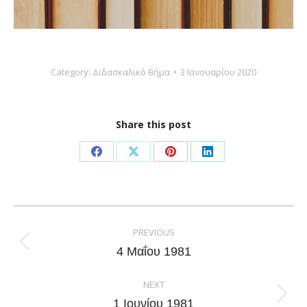
Category:
Διδασκαλικό Βήμα
3 Ιανουαρίου 2020
Share this post
Share
Share
Share
Share
on
on
on
on
Facebook
X
Pinterest
LinkedIn
Post
navigation
PREVIOUS
Previous
4 Μαΐου 1981
post:
NEXT
Next
1 Ιουνίου 1981