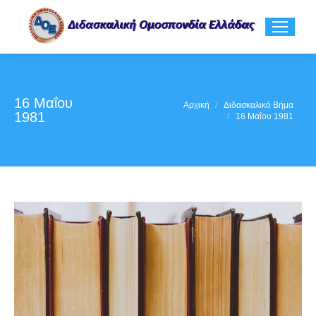
16 Μαΐου
You are here:
Αρχική
Διδασκαλικό Βήμα
1981
16 Μαΐου 1981