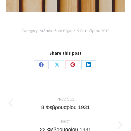
Category:
Διδασκαλικό Βήμα
9 Οκτωβρίου 2019
Share this post
Share
Share
Share
Share
on
on
on
on
Facebook
X
Pinterest
LinkedIn
Post
navigation
PREVIOUS
Previous
8 Φεβρουαρίου 1931
post:
NEXT
Next
22 Φεβρουαρίου 1931