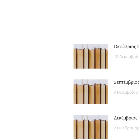
post:
Οκτώβριος 
12 Δεκεμβρίο
Σεπτέμβριος
3 Νοεμβρίου
Δεκέμβριος 
21 Φεβρουαρ