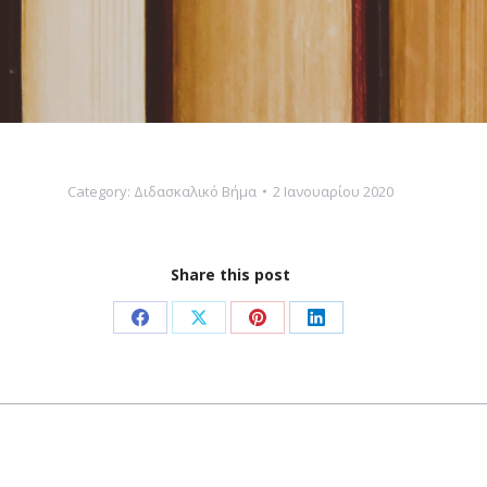
Category:
Διδασκαλικό Βήμα
2 Ιανουαρίου 2020
Share this post
Share
Share
Share
Share
on
on
on
on
Facebook
X
Pinterest
LinkedIn
Next