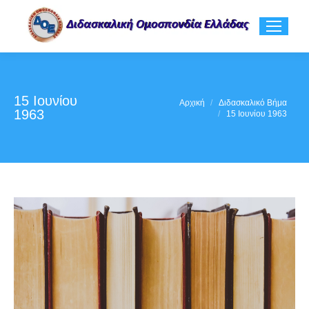
15 Ιουνίου
You are here:
Αρχική
Διδασκαλικό Βήμα
1963
15 Ιουνίου 1963