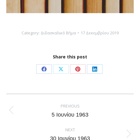
Category:
Διδασκαλικό Βήμα
17 Δεκεμβρίου 2019
Share this post
Share
Share
Share
Share
on
on
on
on
Facebook
X
Pinterest
LinkedIn
Post
navigation
PREVIOUS
Previous
5 Ιουνίου 1963
post:
NEXT
Next
30 Ιουνίου 1963