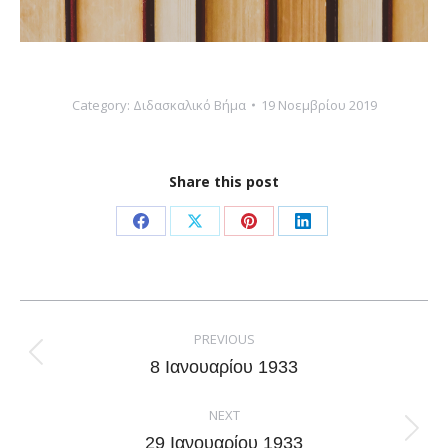
Category:
Διδασκαλικό Βήμα
19 Νοεμβρίου 2019
Share this post
Share
Share
Share
Share
on
on
on
on
Facebook
X
Pinterest
LinkedIn
Post
navigation
PREVIOUS
Previous
8 Ιανουαρίου 1933
post:
NEXT
Next
29 Ιανουαρίου 1933