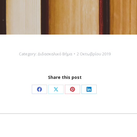
Category:
Διδασκαλικό Βήμα
2 Οκτωβρίου 2019
Share this post
Share
Share
Share
Share
on
on
on
on
Facebook
X
Pinterest
LinkedIn
Next