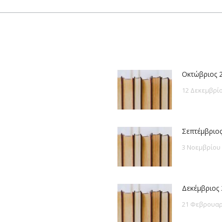
post:
Οκτώβριος 
12 Δεκεμβρίο
Σεπτέμβριος
3 Νοεμβρίου
Δεκέμβριος 
21 Φεβρουαρ