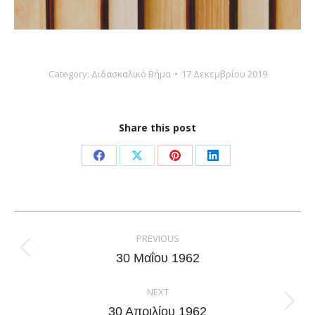
Category:
Διδασκαλικό Βήμα
17 Δεκεμβρίου 2019
Share this post
Share
Share
Share
Share
on
on
on
on
Facebook
X
Pinterest
LinkedIn
Post
navigation
PREVIOUS
Previous
30 Μαΐου 1962
post:
NEXT
Next
30 Απριλίου 1962