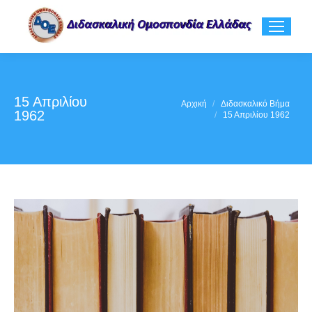
15 Απριλίου
You are here:
Αρχική
Διδασκαλικό Βήμα
1962
15 Απριλίου 1962