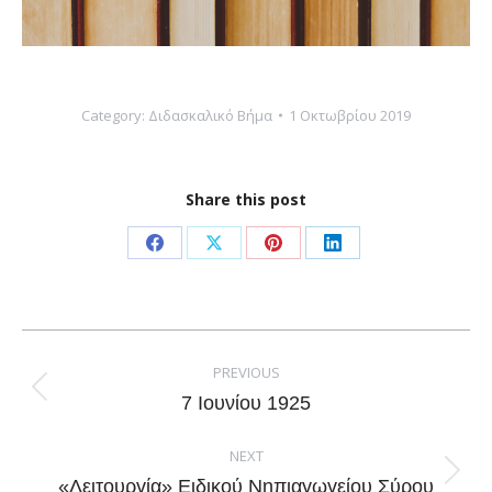
Category:
Διδασκαλικό Βήμα
1 Οκτωβρίου 2019
Share this post
Share
Share
Share
Share
on
on
on
on
Facebook
X
Pinterest
LinkedIn
Post
navigation
PREVIOUS
Previous
7 Ιουνίου 1925
post:
NEXT
Next
«Λειτουργία» Ειδικού Νηπιαγωγείου Σύρου