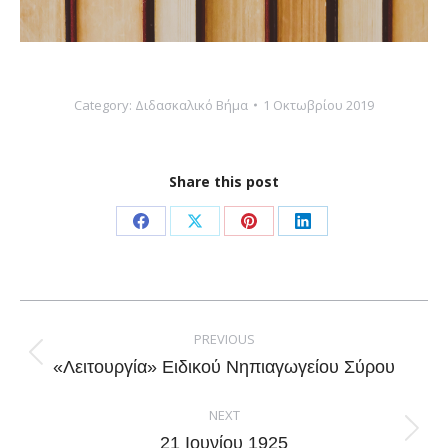
Category:
Διδασκαλικό Βήμα
1 Οκτωβρίου 2019
Share this post
Share
Share
Share
Share
on
on
on
on
Facebook
X
Pinterest
LinkedIn
Post
navigation
PREVIOUS
Previous
«Λειτουργία» Ειδικού Νηπιαγωγείου Σύρου
post:
NEXT
Next
21 Ιουνίου 1925