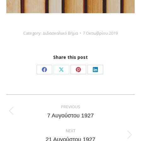
Category:
Διδασκαλικό Βήμα
7 Οκτωβρίου 2019
Share this post
Share
Share
Share
Share
on
on
on
on
Facebook
X
Pinterest
LinkedIn
Post
navigation
PREVIOUS
Previous
7 Αυγούστου 1927
post:
NEXT
Next
21 Αυγούστου 1927