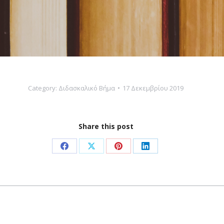
Category:
Διδασκαλικό Βήμα
17 Δεκεμβρίου 2019
Share this post
Share
Share
Share
Share
on
on
on
on
Facebook
X
Pinterest
LinkedIn
Next