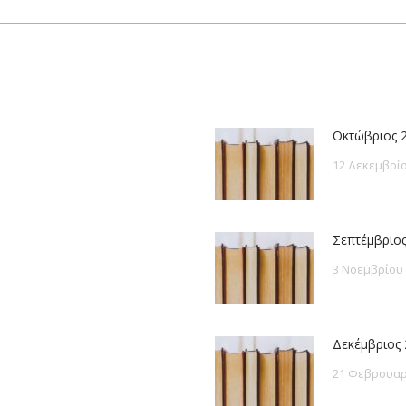
post:
Οκτώβριος 
12 Δεκεμβρίο
Σεπτέμβριος
3 Νοεμβρίου
Δεκέμβριος 
21 Φεβρουαρ