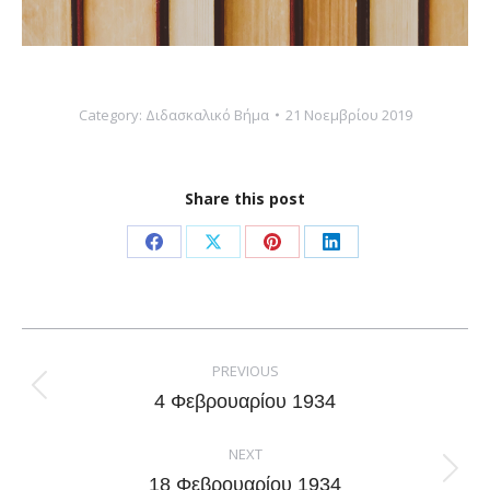
Category:
Διδασκαλικό Βήμα
21 Νοεμβρίου 2019
Share this post
Share
Share
Share
Share
on
on
on
on
Facebook
X
Pinterest
LinkedIn
Post
navigation
PREVIOUS
Previous
4 Φεβρουαρίου 1934
post:
NEXT
Next
18 Φεβρουαρίου 1934