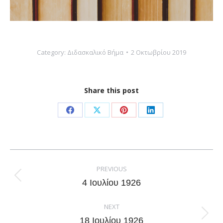
Category:
Διδασκαλικό Βήμα
2 Οκτωβρίου 2019
Share this post
Share
Share
Share
Share
on
on
on
on
Facebook
X
Pinterest
LinkedIn
Post
navigation
PREVIOUS
Previous
4 Ιουλίου 1926
post:
NEXT
Next
18 Ιουλίου 1926