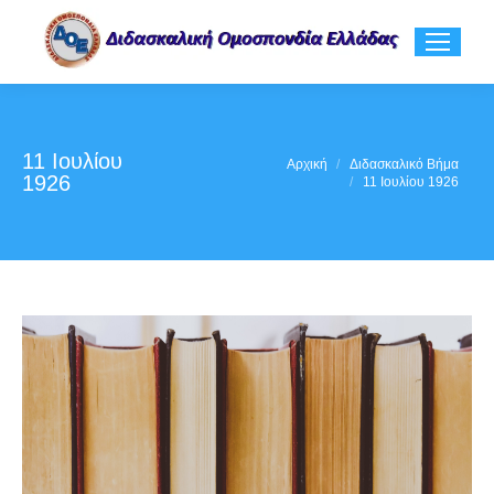
11 Ιουλίου
You are here:
Αρχική
Διδασκαλικό Βήμα
1926
11 Ιουλίου 1926