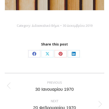
Category:
Διδασκαλικό Βήμα
30 Δεκεμβρίου 2019
Share this post
Share
Share
Share
Share
on
on
on
on
Facebook
X
Pinterest
LinkedIn
Post
navigation
PREVIOUS
Previous
30 Ιανουαρίου 1970
post:
NEXT
Next
20 Φεβρουαρίου 1970