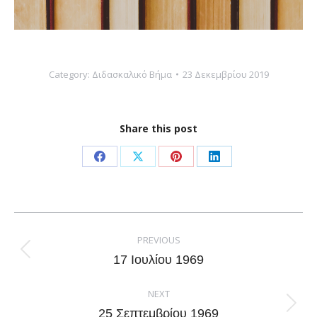
Category:
Διδασκαλικό Βήμα
23 Δεκεμβρίου 2019
Share this post
Share
Share
Share
Share
on
on
on
on
Facebook
X
Pinterest
LinkedIn
Post
navigation
PREVIOUS
Previous
17 Ιουλίου 1969
post:
NEXT
Next
25 Σεπτεμβρίου 1969