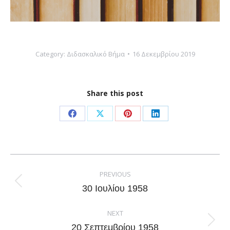
Category:
Διδασκαλικό Βήμα
16 Δεκεμβρίου 2019
Share this post
Share
Share
Share
Share
on
on
on
on
Facebook
X
Pinterest
LinkedIn
Post
navigation
PREVIOUS
Previous
30 Ιουλίου 1958
post:
NEXT
Next
20 Σεπτεμβρίου 1958