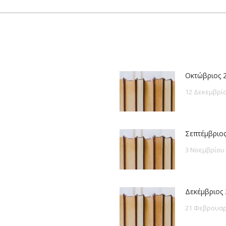
post:
Οκτώβριος 
12 Δεκεμβρίο
Σεπτέμβριος
3 Νοεμβρίου
Δεκέμβριος 
21 Φεβρουαρ