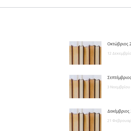
post:
Οκτώβριος 
12 Δεκεμβρίο
Σεπτέμβριος
3 Νοεμβρίου
Δεκέμβριος 
21 Φεβρουαρ