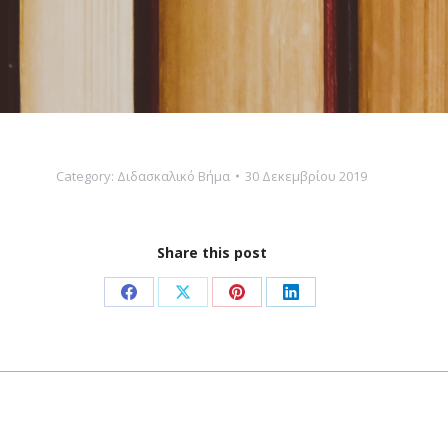
Category:
Διδασκαλικό Βήμα
30 Δεκεμβρίου 2019
Share this post
Share
Share
Share
Share
on
on
on
on
Facebook
X
Pinterest
LinkedIn
Next