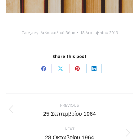
Category:
Διδασκαλικό Βήμα
18 Δεκεμβρίου 2019
Share this post
Share
Share
Share
Share
on
on
on
on
Facebook
X
Pinterest
LinkedIn
Post
navigation
PREVIOUS
Previous
25 Σεπτεμβρίου 1964
post:
NEXT
Next
28 Οκτωβρίου 1964