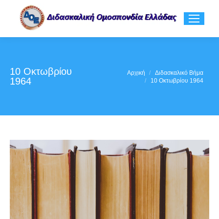
10 Οκτωβρίου
You are here:
Αρχική
Διδασκαλικό Βήμα
1964
10 Οκτωβρίου 1964