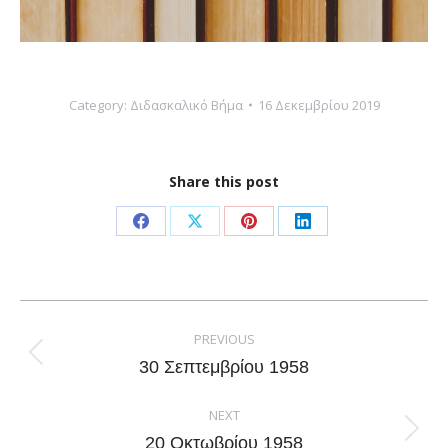
Category:
Διδασκαλικό Βήμα
16 Δεκεμβρίου 2019
Share this post
Share
Share
Share
Share
on
on
on
on
Facebook
X
Pinterest
LinkedIn
Post
navigation
PREVIOUS
Previous
30 Σεπτεμβρίου 1958
post:
NEXT
Next
20 Οκτωβρίου 1958