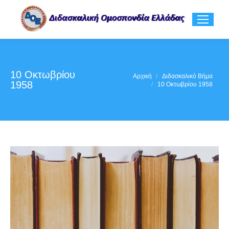
10 Οκτωβρίου
You are here:
Αρχική
Διδασκαλικό Βήμα
1958
10 Οκτωβρίου 1958