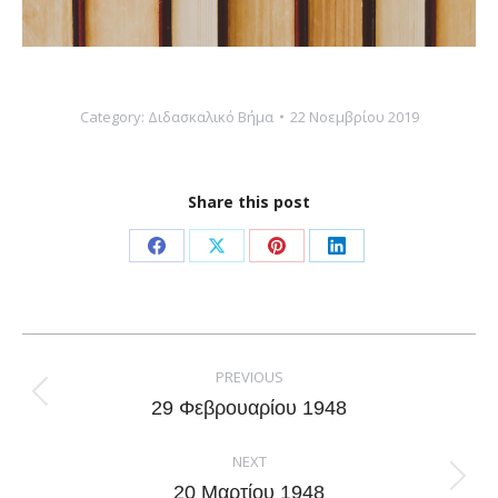
Category:
Διδασκαλικό Βήμα
22 Νοεμβρίου 2019
Share this post
Share
Share
Share
Share
on
on
on
on
Facebook
X
Pinterest
LinkedIn
Post
navigation
PREVIOUS
Previous
29 Φεβρουαρίου 1948
post:
NEXT
Next
20 Μαρτίου 1948