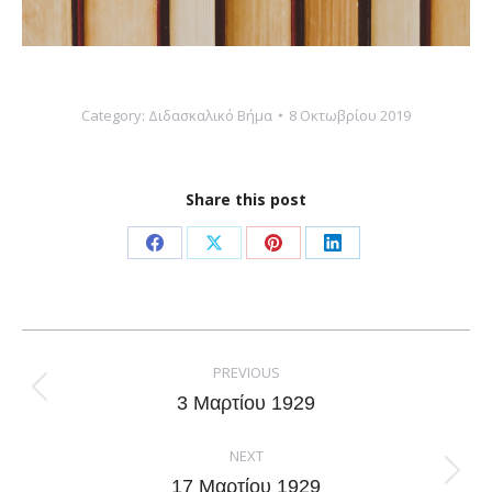
Category:
Διδασκαλικό Βήμα
8 Οκτωβρίου 2019
Share this post
Share
Share
Share
Share
on
on
on
on
Facebook
X
Pinterest
LinkedIn
Post
navigation
PREVIOUS
Previous
3 Μαρτίου 1929
post:
NEXT
Next
17 Μαρτίου 1929