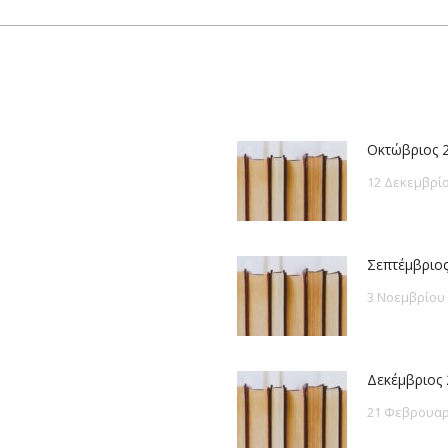
post:
Οκτώβριος 
12 Δεκεμβρίο
Σεπτέμβριος
3 Νοεμβρίου
Δεκέμβριος 
21 Φεβρουαρ