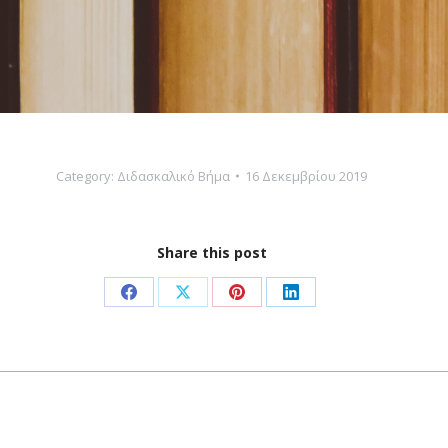
Category:
Διδασκαλικό Βήμα
16 Δεκεμβρίου 2019
Share this post
Share
Share
Share
Share
on
on
on
on
Facebook
X
Pinterest
LinkedIn
Next