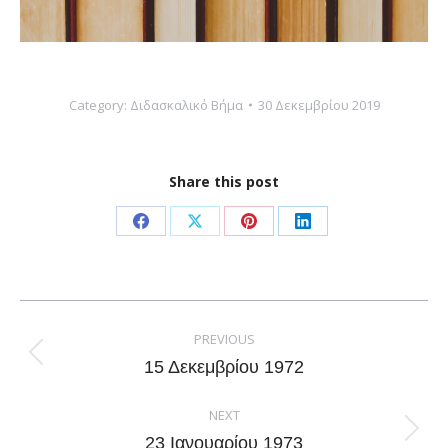
Category:
Διδασκαλικό Βήμα
30 Δεκεμβρίου 2019
Share this post
Share
Share
Share
Share
on
on
on
on
Facebook
X
Pinterest
LinkedIn
Post
navigation
PREVIOUS
Previous
15 Δεκεμβρίου 1972
post:
NEXT
Next
23 Ιανουαρίου 1973