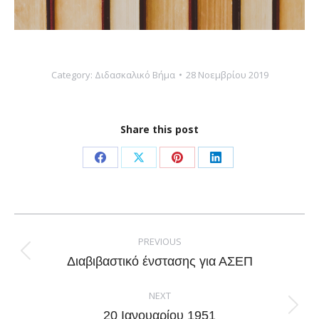
Category:
Διδασκαλικό Βήμα
28 Νοεμβρίου 2019
Share this post
Share
Share
Share
Share
on
on
on
on
Facebook
X
Pinterest
LinkedIn
Post
navigation
PREVIOUS
Previous
Διαβιβαστικό ένστασης για ΑΣΕΠ
post:
NEXT
Next
20 Ιανουαρίου 1951