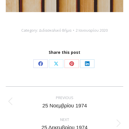
Category:
Διδασκαλικό Βήμα
2 Ιανουαρίου 2020
Share this post
Share
Share
Share
Share
on
on
on
on
Facebook
X
Pinterest
LinkedIn
Post
navigation
PREVIOUS
Previous
25 Νοεμβρίου 1974
post:
NEXT
Next
25 Δεκεμβρίου 1974