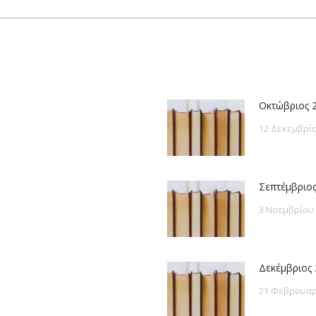
post:
Οκτώβριος 
12 Δεκεμβρίο
Σεπτέμβριος
3 Νοεμβρίου
Δεκέμβριος 
21 Φεβρουαρ