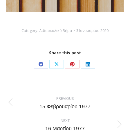
Category:
Διδασκαλικό Βήμα
3 Ιανουαρίου 2020
Share this post
Share
Share
Share
Share
on
on
on
on
Facebook
X
Pinterest
LinkedIn
Post
navigation
PREVIOUS
Previous
15 Φεβρουαρίου 1977
post:
NEXT
Next
16 Μαρτίου 1977