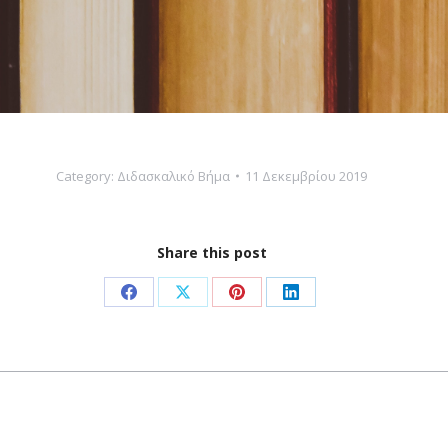
Category:
Διδασκαλικό Βήμα
11 Δεκεμβρίου 2019
Share this post
Share
Share
Share
Share
on
on
on
on
Facebook
X
Pinterest
LinkedIn
Next