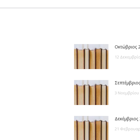
post:
Οκτώβριος 
12 Δεκεμβρίο
Σεπτέμβριος
3 Νοεμβρίου
Δεκέμβριος 
21 Φεβρουαρ