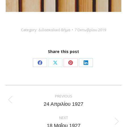
Category:
Διδασκαλικό Βήμα
7 Οκτωβρίου 2019
Share this post
Share
Share
Share
Share
on
on
on
on
Facebook
X
Pinterest
LinkedIn
Post
navigation
PREVIOUS
Previous
24 Απριλίου 1927
post:
NEXT
Next
18 Μαΐου 1927