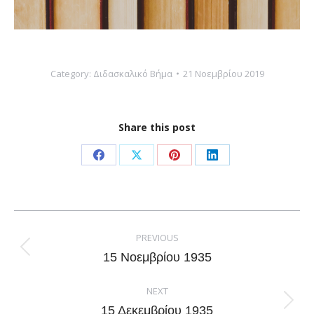
Category:
Διδασκαλικό Βήμα
21 Νοεμβρίου 2019
Share this post
Share
Share
Share
Share
on
on
on
on
Facebook
X
Pinterest
LinkedIn
Post
navigation
PREVIOUS
Previous
15 Νοεμβρίου 1935
post:
NEXT
Next
15 Δεκεμβρίου 1935