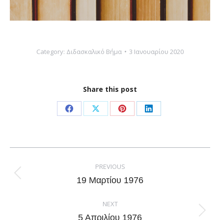
Category:
Διδασκαλικό Βήμα
3 Ιανουαρίου 2020
Share this post
Share
Share
Share
Share
on
on
on
on
Facebook
X
Pinterest
LinkedIn
Post
navigation
PREVIOUS
Previous
19 Μαρτίου 1976
post:
NEXT
Next
5 Απριλίου 1976