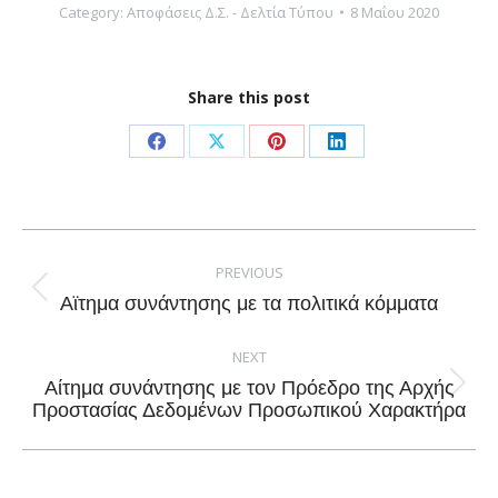
Category:
Αποφάσεις Δ.Σ. - Δελτία Τύπου
8 Μαΐου 2020
Share this post
Share
Share
Share
Share
on
on
on
on
Facebook
X
Pinterest
LinkedIn
Post
navigation
PREVIOUS
Previous
Αϊτημα συνάντησης με τα πολιτικά κόμματα
post:
NEXT
Αίτημα συνάντησης με τον Πρόεδρο της Αρχής
Next
Προστασίας Δεδομένων Προσωπικού Χαρακτήρα
post: