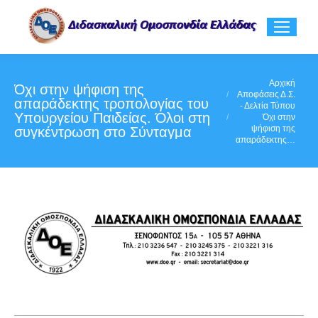
You are here:
Αρχική
Όχι στην ψήφιση της
Αποφάσεις Δ.Σ.
απαράδεκτης τροπολογίας του
- Δελτία Τύπου
Υπουργείου Παιδείας. Όλοι στη
Όχι στην
ψήφιση της
συγκέντρωση στο Σύνταγμα
απαράδεκτης…