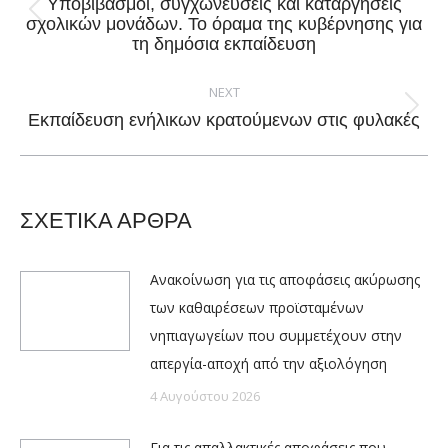
Υποβιβασμοί, συγχωνεύσεις και καταργήσεις
Previous
σχολικών μονάδων. Το όραμα της κυβέρνησης για
τη δημόσια εκπαίδευση
post:
NEXT
Next
Εκπαίδευση ενήλικων κρατούμενων στις φυλακές
post:
ΣΧΕΤΙΚΑ ΑΡΘΡΑ
Ανακοίνωση για τις αποφάσεις ακύρωσης
των καθαιρέσεων προϊσταμένων
νηπιαγωγείων που συμμετέχουν στην
απεργία-αποχή από την αξιολόγηση
4 Αυγούστου 2026
Για τις απαλλακτικές αποφάσεις που