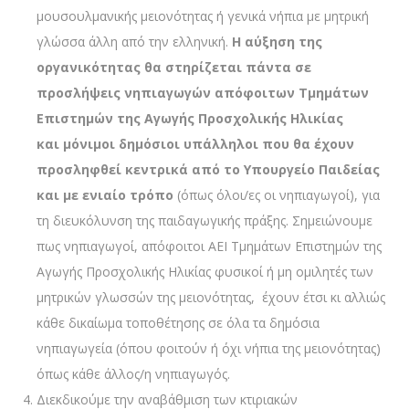
μουσουλμανικής μειονότητας ή γενικά νήπια με μητρική
γλώσσα άλλη από την ελληνική.
Η αύξηση της
οργανικότητας θα στηρίζεται πάντα σε
προσλήψεις νηπιαγωγών απόφοιτων Τμημάτων
Επιστημών της Αγωγής Προσχολικής Ηλικίας
και
μόνιμοι δημόσιοι υπάλληλοι που θα έχουν
προσληφθεί κεντρικά από το Υπουργείο Παιδείας
και με ενιαίο τρόπο
(όπως όλοι/ες οι νηπιαγωγοί), για
τη διευκόλυνση της παιδαγωγικής πράξης. Σημειώνουμε
πως νηπιαγωγοί, απόφοιτοι ΑΕΙ Τμημάτων Επιστημών της
Αγωγής Προσχολικής Ηλικίας φυσικοί ή μη ομιλητές των
μητρικών γλωσσών της μειονότητας, έχουν έτσι κι αλλιώς
κάθε δικαίωμα τοποθέτησης σε όλα τα δημόσια
νηπιαγωγεία (όπου φοιτούν ή όχι νήπια της μειονότητας)
όπως κάθε άλλος/η νηπιαγωγός.
Διεκδικούμε την αναβάθμιση των κτιριακών