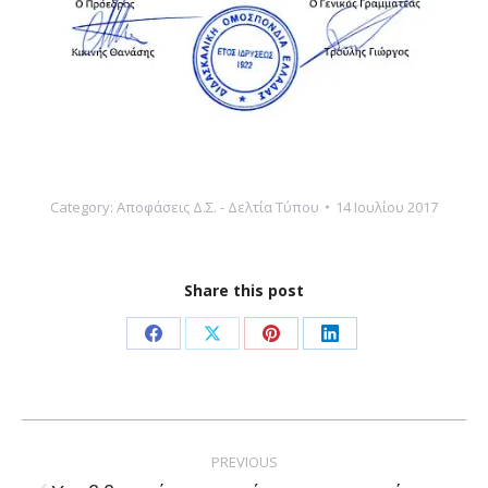
Category:
Αποφάσεις Δ.Σ. - Δελτία Τύπου
14 Ιουλίου 2017
Share this post
Share
Share
Share
Share
on
on
on
on
Facebook
X
Pinterest
LinkedIn
Post
navigation
PREVIOUS