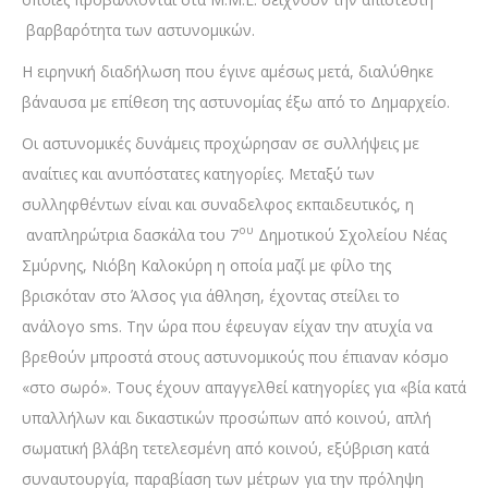
βαρβαρότητα των αστυνομικών.
Η ειρηνική διαδήλωση που έγινε αμέσως μετά, διαλύθηκε
βάναυσα με επίθεση της αστυνομίας έξω από το Δημαρχείο.
Οι αστυνομικές δυνάμεις προχώρησαν σε συλλήψεις με
αναίτιες και ανυπόστατες κατηγορίες. Μεταξύ των
συλληφθέντων είναι και συναδελφος εκπαιδευτικός, η
ου
αναπληρώτρια δασκάλα του 7
Δημοτικού Σχολείου Νέας
Σμύρνης, Νιόβη Καλοκύρη η οποία μαζί με φίλο της
βρισκόταν στο Άλσος για άθληση, έχοντας στείλει το
ανάλογο sms. Την ώρα που έφευγαν είχαν την ατυχία να
βρεθούν μπροστά στους αστυνομικούς που έπιαναν κόσμο
«στο σωρό». Τους έχουν απαγγελθεί κατηγορίες για «βία κατά
υπαλλήλων και δικαστικών προσώπων από κοινού, απλή
σωματική βλάβη τετελεσμένη από κοινού, εξύβριση κατά
συναυτουργία, παραβίαση των μέτρων για την πρόληψη