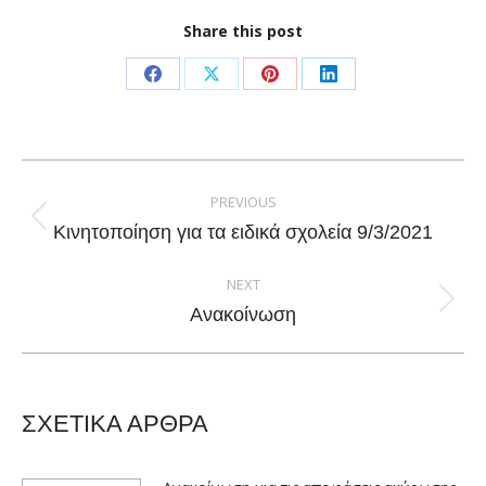
Share this post
Share
Share
Share
Share
on
on
on
on
Facebook
X
Pinterest
LinkedIn
Post
navigation
PREVIOUS
Previous
Κινητοποίηση για τα ειδικά σχολεία 9/3/2021
post:
NEXT
Next
Ανακοίνωση
post:
ΣΧΕΤΙΚΑ ΑΡΘΡΑ