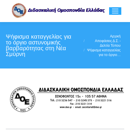
Ψήφισμα καταγγελίας για
You are here:
Αρχική
Αποφάσεις Δ.Σ. -
το όργιο αστυνομικής
Δελτία Τύπου
βαρβαρότητας στη Νέα
Ψήφισμα καταγγελίας
Σμύρνη
για το όργιο…