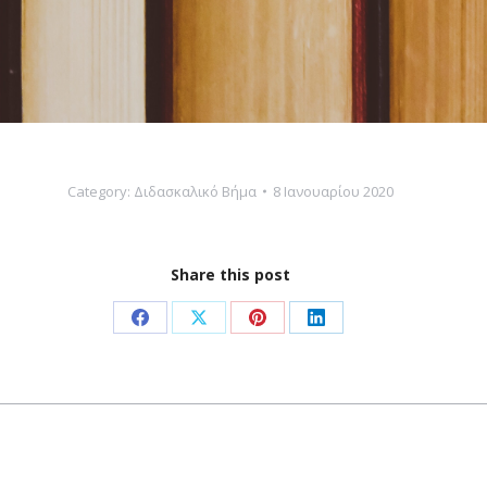
Category:
Διδασκαλικό Βήμα
8 Ιανουαρίου 2020
Share this post
Share
Share
Share
Share
on
on
on
on
Facebook
X
Pinterest
LinkedIn
Next