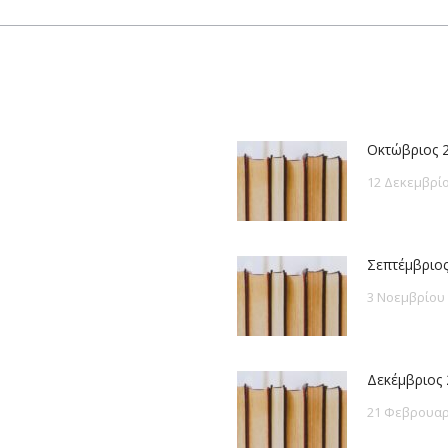
post:
Οκτώβριος 
12 Δεκεμβρίο
Σεπτέμβριος
3 Νοεμβρίου
Δεκέμβριος 
21 Φεβρουαρ