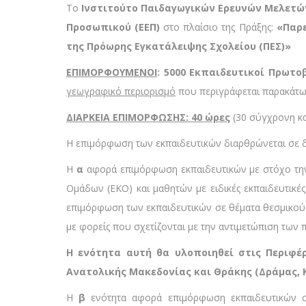
Το
Ινστιτούτο Παιδαγωγικών Ερευνών Μελετώ
Προσωπικού (ΕΕΠ)
στο πλαίσιο της Πράξης:
«Παρε
της Πρόωρης Εγκατάλειψης Σχολείου (ΠΕΣ)»
ΕΠΙΜΟΡΦΟΥΜΕΝΟΙ
: 5000 Εκπαιδευτικοί Πρωτο
γεωγραφικό περιορισμό
που περιγράφεται παρακάτ
ΔΙΑΡΚΕΙΑ ΕΠΙΜΟΡΦΩΣΗΣ: 40 ώρες
(30 σύγχρονη κ
Η επιμόρφωση των εκπαιδευτικών διαρθρώνεται σε δ
Η
α
αφορά επιμόρφωση εκπαιδευτικών με στόχο την
Ομάδων (ΕΚΟ) και μαθητών με ειδικές εκπαιδευτικέ
επιμόρφωση των εκπαιδευτικών σε θέματα θεσμικού 
με φορείς που σχετίζονται με την αντιμετώπιση των
Η ενότητα αυτή θα υλοποιηθεί στις Περιφέρε
Ανατολικής Μακεδονίας και Θράκης (Δράμας, Κ
Η
β
ενότητα αφορά επιμόρφωση εκπαιδευτικών σε