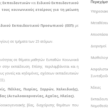
Περιεχόμε
ως
Εκπαιδευτικών
και
Ειδικού Εκπαιδευτικού
τους κοινωνικούς εταίρους για τη μείωση
Υπηρεσιακ
Μεταθέσει
Ειδικού Εκπαιδευτικού Προσωπικού (ΕΕΠ)
με
Αποσπάσει
ίου) σε τμήματα των 25 ατόμων.
Διορισμοί
Μισθολογι
ινότητας σε θέματα μαθητών Ευπαθών Κοινωνικά
ν στην εκπαίδευση. Επίσης περιλαμβάνεται και η
Ασφαλιστι
υς γονείς και κηδεμόνες, σχέσεων εκπαιδευτικών
Συνταξιοδ
ΕΣ).
Άδειες
ς, Πέλλας, Πιερίας, Σερρών, Χαλκιδικής),
δας (Αιτωλοακαρνανίας, Αχαΐας, Ηλείας).
Εκπαιδευτι
οικογενειακής βίας, διαχείρισης θεμάτων που
Νομοθεσί