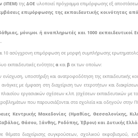
ν (ΙΠΕΜ)
της
ΔΟΕ
υλοποιεί πρόγραμμα επιμόρφωσης εξ αποστάσε
μβάσεις επιμόρφωσης της εκπαιδευτικής κοινότητας από 
βάθμιας, μόνιμοι ή αναπληρωτές και 1000 εκπαιδευτικοί 
ω
.
αι 10 ασύγχρονη επιμόρφωση σε μορφή συμπλήρωσης ερωτηματολογ
υο εκπαιδευτικές ενότητες
α
και
β
εκ των οποίων:
 ενίσχυση, υποστήριξη και ανατροφοδότηση της εκπαιδευτικής κο
ς ανάγκες με έμφαση στη διαχείριση των ετεροτήτων και διακρίσεω
πλαισίου εργασιακών σχέσεων κ.λπ. (σχέσεων εκπαιδευτικών με το
 προβλημάτων που παρουσιάζονται στα σχολεία και οδηγούν στην Π
ιες Κεντρικής Μακεδονίας (Ημαθίας, Θεσσαλονίκης, Κιλκί
αβάλας, Θάσου, Ξάνθης, Ροδόπης, Έβρου) και Δυτικής Ελλά
 θέματα διαχείρισης συγκρούσεων, σχολικού εκφοβισμού, ενδο