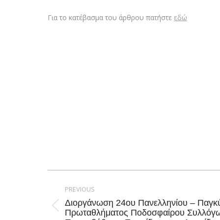
Για το κατέβασμα του άρθρου πατήστε
εδώ
Post
navigation
PREVIOUS
Διοργάνωση 24ου Πανελληνίου – Παγκ
Previous
Πρωταθλήματος Ποδοσφαίρου Συλλόγω