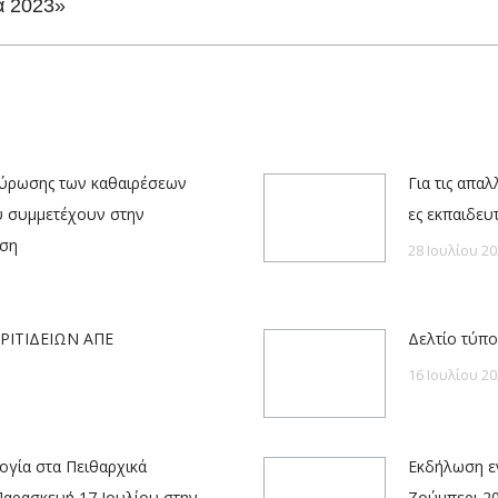
α 2023»
post:
κύρωσης των καθαιρέσεων
Για τις απα
υ συμμετέχουν στην
ες εκπαιδευ
ηση
28 Ιουλίου 20
ΡΙΤΙΔΕΙΩΝ ΑΠΕ
Δελτίο τύπο
16 Ιουλίου 20
γία στα Πειθαρχικά
Εκδήλωση εν
Παρασκευή 17 Ιουλίου στην
Ζούμπερι 2