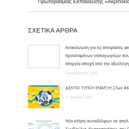
Πρωτοβάθμιας Εκπαίδευσης «Ακριτίδει
post:
ΣΧΕΤΙΚΑ ΑΡΘΡΑ
Ανακοίνωση για τις αποφάσεις α
προϊσταμένων νηπιαγωγείων πο
απεργία-αποχή από την αξιολόγ
4 Αυγούστου 2026
ΔΕΛΤΙΟ ΤΥΠΟΥ ΕΝΑΡΞΗ 27ων ΑΚ
21 Ιουλίου 2026
Νέα κλήση συναδέλφων σε απολο
Συμβούλια. Κινητοποιήσεις, την 