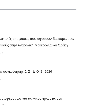
λλακτικές αποφάσεις που αφορούν διωκόμενους/
τικούς στην Ανατολική Μακεδονία και Θράκη.
26
υ συγκρότησης Δ_Σ_ Δ_Ο_Ε_ 2026
26
διαφέροντος για τις κατασκηνώσεις στο
026