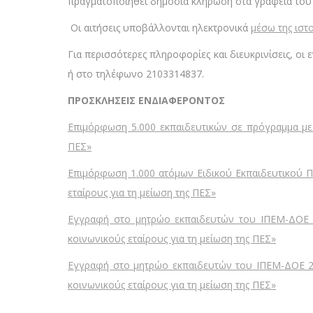
πραγματοποιηθεί δημόσια κλήρωση στα γραφεία του
Οι αιτήσεις υποβάλλονται ηλεκτρονικά
μέσω της ιστ
Για περισσότερες πληροφορίες και διευκρινίσεις, ο
ή στο τηλέφωνο 2103314837.
ΠΡΟΣΚΛΗΣΕΙΣ ΕΝΔΙΑΦΕΡΟΝΤΟΣ
Επιμόρφωση 5.000 εκπαιδευτικών σε πρόγραμμα με τ
ΠΕΣ»
Επιμόρφωση 1.000 ατόμων Ειδικού Εκπαιδευτικού Π
εταίρους για τη μείωση της ΠΕΣ»
Εγγραφή στο μητρώο εκπαιδευτών του ΙΠΕΜ-ΔΟΕ 10
κοινωνικούς εταίρους για τη μείωση της ΠΕΣ»
Εγγραφή στο μητρώο εκπαιδευτών του ΙΠΕΜ-ΔΟΕ 20 
κοινωνικούς εταίρους για τη μείωση της ΠΕΣ»