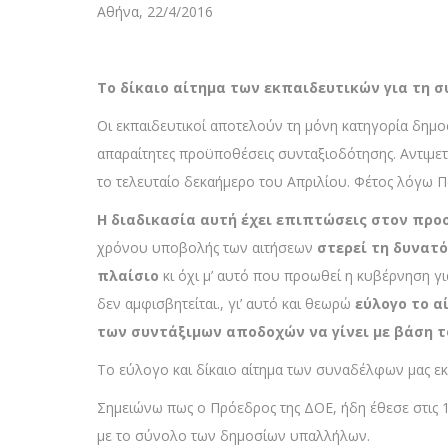
Αθήνα, 22/4/2016
Το δίκαιο αίτημα των εκπαιδευτικών για τη σ
Οι εκπαιδευτικοί αποτελούν τη μόνη κατηγορία δημο
απαραίτητες προϋποθέσεις συνταξιοδότησης. Αντιμετ
το τελευταίο δεκαήμερο του Απριλίου. Φέτος λόγω Π
Η διαδικασία αυτή έχει επιπτώσεις στον πρ
χρόνου υποβολής των αιτήσεων
στερεί τη δυνατ
πλαίσιο
κι όχι μ’ αυτό που προωθεί η κυβέρνηση γ
δεν αμφισβητείται., γι’ αυτό και θεωρώ
εύλογο το α
των συντάξιμων αποδοχών να γίνει με βάση τ
Το εύλογο και δίκαιο αίτημα των συναδέλφων μας εκπ
Σημειώνω πως ο Πρόεδρος της ΔΟΕ, ήδη έθεσε στις 
με το σύνολο των δημοσίων υπαλλήλων.