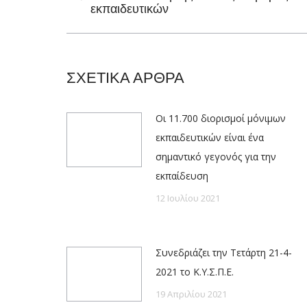
Previous
εκπαιδευτικών
post:
ΣΧΕΤΙΚΑ ΑΡΘΡΑ
Οι 11.700 διορισμοί μόνιμων
εκπαιδευτικών είναι ένα
σημαντικό γεγονός για την
εκπαίδευση
12 Ιουλίου 2021
Συνεδριάζει την Τετάρτη 21-4-
2021 το Κ.Υ.Σ.Π.Ε.
19 Απριλίου 2021