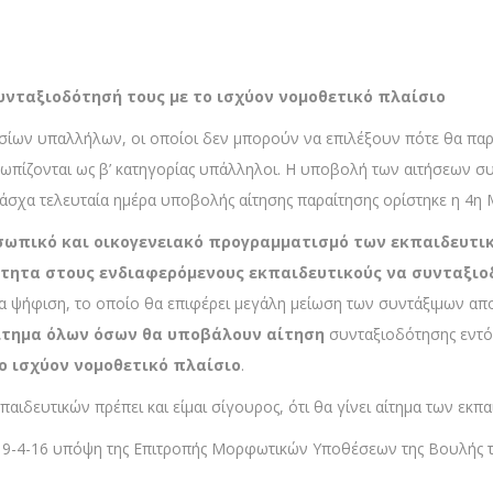
υνταξιοδότησή τους με το ισχύον νομοθετικό πλαίσιο
σίων υπαλλήλων, οι οποίοι δεν μπορούν να επιλέξουν πότε θα παρ
ωπίζονται ως β’ κατηγορίας υπάλληλοι. Η υποβολή των αιτήσεων σ
άσχα τελευταία ημέρα υποβολής αίτησης παραίτησης ορίστηκε η 4η 
οσωπικό και οικογενειακό προγραμματισμό των εκπαιδευτι
ότητα στους ενδιαφερόμενους εκπαιδευτικούς να συνταξιο
ια ψήφιση, το οποίο θα επιφέρει μεγάλη μείωση των συντάξιμων απ
ίτημα όλων όσων θα υποβάλουν αίτηση
συνταξιοδότησης εντ
ο ισχύον νομοθετικό πλαίσιο
.
αιδευτικών πρέπει και είμαι σίγουρος, ότι θα γίνει αίτημα των εκ
19-4-16 υπόψη της Επιτροπής Μορφωτικών Υποθέσεων της Βουλής την