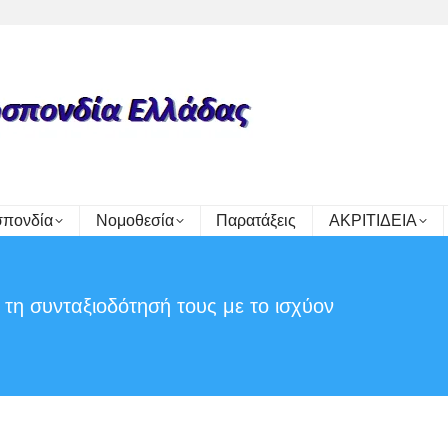
πονδία
Νομοθεσία
Παρατάξεις
ΑΚΡΙΤΙΔΕΙΑ
α τη συνταξιοδότησή τους με το ισχύον
You