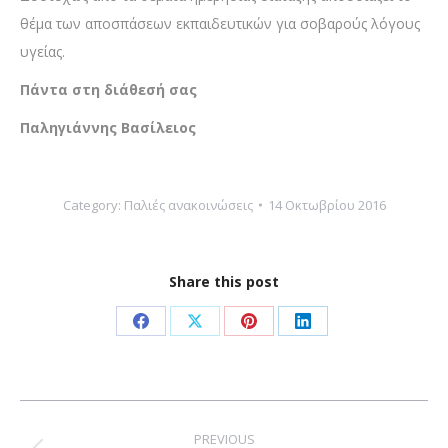
θέμα των αποσπάσεων εκπαιδευτικών για σοβαρούς λόγους
υγείας.
Πάντα στη διάθεσή σας
Παληγιάννης Βασίλειος
Category:
Παλιές ανακοινώσεις
14 Οκτωβρίου 2016
Share this post
Share
Share
Share
Share
on
on
on
on
Facebook
X
Pinterest
LinkedIn
Post
navigation
PREVIOUS