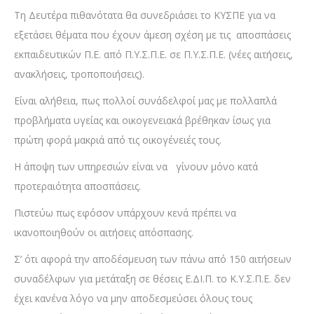
Τη Δευτέρα πιθανότατα θα συνεδριάσει το ΚΥΣΠΕ για να
εξετάσει θέματα που έχουν άμεση σχέση με τις αποσπάσεις
εκπαιδευτικών Π.Ε. από Π.Υ.Σ.Π.Ε. σε Π.Υ.Σ.Π.Ε. (νέες αιτήσεις,
ανακλήσεις, τροποποιήσεις).
Είναι αλήθεια, πως πολλοί συνάδελφοί μας με πολλαπλά
προβλήματα υγείας και οικογενειακά βρέθηκαν ίσως για
πρώτη φορά μακριά από τις οικογένειές τους.
Η άποψη των υπηρεσιών είναι να γίνουν μόνο κατά
προτεραιότητα αποσπάσεις.
Πιστεύω πως εφόσον υπάρχουν κενά πρέπει να
ικανοποιηθούν οι αιτήσεις απόσπασης.
Σ’ ότι αφορά την αποδέσμευση των πάνω από 150 αιτήσεων
συναδέλφων για μετάταξη σε θέσεις Ε.ΔΙ.Π. το Κ.Υ.Σ.Π.Ε. δεν
έχει κανένα λόγο να μην αποδεσμεύσει όλους τους