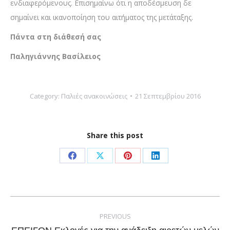
ενδιαφερόμενους. Επισημαίνω ότι η αποδέσμευση δε
σημαίνει και ικανοποίηση του αιτήματος της μετάταξης.
Πάντα στη διάθεσή σας
Παληγιάννης Βασίλειος
Category:
Παλιές ανακοινώσεις
21 Σεπτεμβρίου 2016
Share this post
Share
Share
Share
Share
on
on
on
on
Facebook
X
Pinterest
LinkedIn
Post
navigation
PREVIOUS