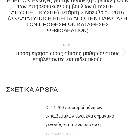
ΕΠΕΙΓΟΝ Εκλογές για την ανάδειξη αιρετών μελών
των Υπηρεσιακών Συμβουλίων (ΠΥΣΠΕ –
ΑΠΥΣΠΕ – ΚΥΣΠΕ) Τετάρτη 2 Νοεμβρίου 2016
Previous
(ΑΝΑΔΙΑΤΥΠΩΣΗ ΕΠΕΙΤΑ ΑΠΟ ΤΗΝ ΠΑΡΑΤΑΣΗ
post:
ΤΩΝ ΠΡΟΘΕΣΜΙΩΝ ΚΑΤΑΘΕΣΗΣ
ΨΗΦΟΔΕΛΤΙΩΝ)
NEXT
Προσμέτρηση ώρας σίτισης μαθητών στους
Next
επιβλέποντες εκπαιδευτικούς
post:
ΣΧΕΤΙΚΑ ΑΡΘΡΑ
Οι 11.700 διορισμοί μόνιμων
εκπαιδευτικών είναι ένα σημαντικό
γεγονός για την εκπαίδευση
12 Ιουλίου 2021