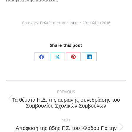
Category:
Παλιές ανακοινώσεις
29 Ιουλίου 2016
Share this post
Share
Share
Share
Share
on
on
on
on
Facebook
X
Pinterest
LinkedIn
Post
navigation
PREVIOUS
Τα θέματα Η.Δ. της αυριανής συνεδρίασης του
Previous
Συμβουλίου Σχολικών Συμβούλων
post:
NEXT
Απόφαση της 85ης Γ.Σ. του Κλάδου Για την
Next