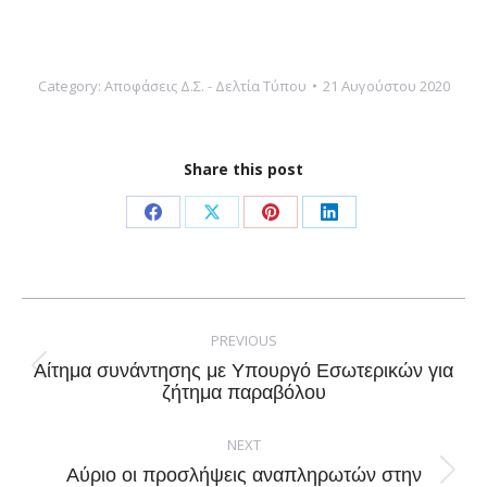
Category:
Αποφάσεις Δ.Σ. - Δελτία Τύπου
21 Αυγούστου 2020
Share this post
Share
Share
Share
Share
on
on
on
on
Facebook
X
Pinterest
LinkedIn
Post
navigation
PREVIOUS
Αίτημα συνάντησης με Υπουργό Εσωτερικών για
Previous
ζήτημα παραβόλου
post:
NEXT
Αύριο οι προσλήψεις αναπληρωτών στην
Next