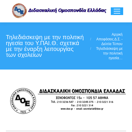
You are here:
Αρχική
Τηλεδιάσκεψη με την πολιτική
Αποφάσεις Δ.Σ. -
ηγεσία του Υ.ΠΑΙ.Θ. σχετικά
Δελτία Τύπου
με την έναρξη λειτουργίας
Τηλεδιάσκεψη με
την πολιτική
των σχολείων
ηγεσία…