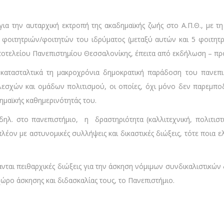
 για την αυταρχική εκτροπή της ακαδημαϊκής ζωής στο Α.Π.Θ., με 
8 φοιτητριών/φοιτητών του ιδρύματος (μεταξύ αυτών και 5 φοιτητρ
τελείου Πανεπιστημίου Θεσσαλονίκης, έπειτα από εκδήλωση – προβο
 κατασταλτικά τη μακροχρόνια δημοκρατική παράδοση του πανε
σχών και ομάδων πολιτισμού, οι οποίες, όχι μόνο δεν παρεμποδί
ημαϊκής καθημερινότητάς του.
ηλ. στο πανεπιστήμιο, η δραστηριότητα (καλλιτεχνική, πολιτιστι
λέον με αστυνομικές συλλήψεις και δικαστικές διώξεις, τότε ποια ελ
ται πειθαρχικές διώξεις για την άσκηση νόμιμων συνδικαλιστικών
ώρο άσκησης και διδασκαλίας τους, το Πανεπιστήμιο.