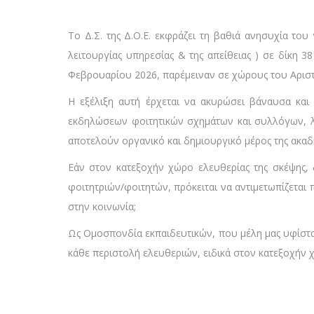
Το Δ.Σ. της Δ.Ο.Ε. εκφράζει τη βαθιά ανησυχία του
λειτουργίας υπηρεσίας & της απείθειας ) σε δίκη 3
Φεβρουαρίου 2026, παρέμειναν σε χώρους του Αριστο
Η εξέλιξη αυτή έρχεται να ακυρώσει βάναυσα και
εκδηλώσεων φοιτητικών σχημάτων και συλλόγων, λε
αποτελούν οργανικό και δημιουργικό μέρος της ακαδ
Εάν στον κατεξοχήν χώρο ελευθερίας της σκέψης, δ
φοιτητριών/φοιτητών, πρόκειται να αντιμετωπίζεται π
στην κοινωνία;
Ως Ομοσπονδία εκπαιδευτικών, που μέλη μας υφίσταν
κάθε περιστολή ελευθεριών, ειδικά στον κατεξοχήν χ