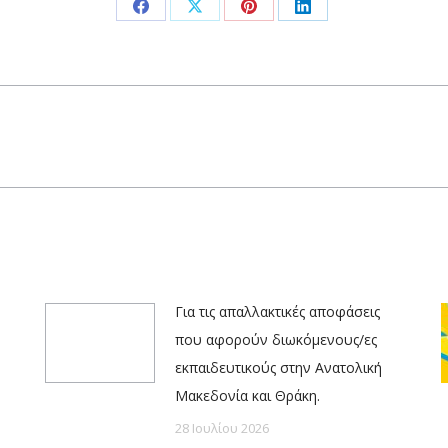
Share
Share
Share
Share
on
on
on
on
Facebook
X
Pinterest
LinkedIn
Next
post:
Για τις απαλλακτικές αποφάσεις
που αφορούν διωκόμενους/ες
εκπαιδευτικούς στην Ανατολική
Μακεδονία και Θράκη.
28 Ιουλίου 2026