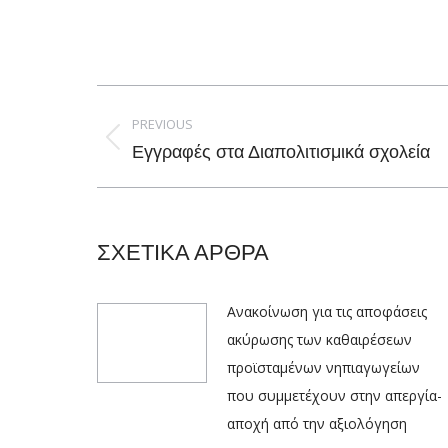
Post
navigation
PREVIOUS
Previous
Εγγραφές στα Διαπολιτισμικά σχολεία
post:
ΣΧΕΤΙΚΑ ΑΡΘΡΑ
Ανακοίνωση για τις αποφάσεις
ακύρωσης των καθαιρέσεων
προϊσταμένων νηπιαγωγείων
που συμμετέχουν στην απεργία-
αποχή από την αξιολόγηση