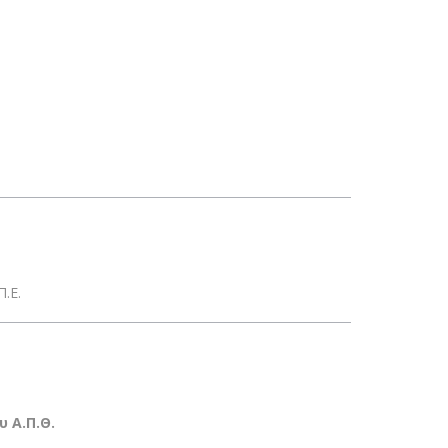
.Ε.
 Α.Π.Θ.