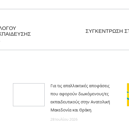
Facebook
X
Pinterest
LinkedIn
ΛΟΓΟΥ
ΣΥΓΚΕΝΤΡΩΣΗ ΣΤ
Next
ΚΠΑΙΔΕΥΣΗΣ
Σ
post:
Για τις απαλλακτικές αποφάσεις
που αφορούν διωκόμενους/ες
εκπαιδευτικούς στην Ανατολική
Μακεδονία και Θράκη.
28 Ιουλίου 2026