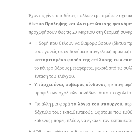
Έχοντας γίνει αποδέκτες πολλών ερωτημάτων σχετικ
Δίκτυο Πρόληψης και Αντιμετώπισης φαινόμε
προχωρήσουν έως τις 20 Μαρτίου στη θεσμική συγκ
Η δομή που θέλουν να διαμορφώσουν (δίκτυα πρό
τους γονείς σε εν δυνάμει καταγγελτική πρακτική)
καταρτισμένο φορέα της επίλυσης των εκπ
το κέντρο βάρους μεταφέρεται μακριά από τις συλλ
ένταση του ελέγχου.
Υπάρχει ένας σοβαρός κίνδυνος
: η καταγραφ
προφίλ των σχολικών μονάδων. Αυτό το σχολείο δε
Για άλλη μια φορά
τα λόγια του υπουργού
, πε
δάχτυλο τους εκπαιδευτικούς, ως άτομα που ευθύν
καθένας μπορεί, πλέον, να εγκαλεί τον εκπαιδευτι
Η ΔΟΕ είναι κάθετα αντίθετη με τις πρακτικές του υ