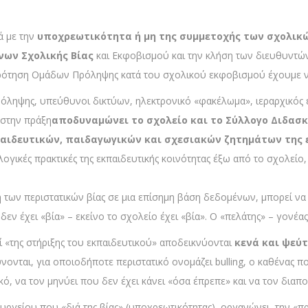
ά με την
υποχρεωτικότητα ή μη της συμμετοχής των σχολικ
νων Σχολικής Βίας
και Εκφοβισμού και την κλήση των διευθυντών,
ρότηση Ομάδων Πρόληψης κατά του σχολικού εκφοβισμού έχουμε ν
ληψης, υπεύθυνοι δικτύων, ηλεκτρονικό «φακέλωμα», ιεραρχικός 
 στην πράξη
αποδυναμώνει το σχολείο και το Σύλλογο Διδασ
αιδευτικών, παιδαγωγικών και σχεσιακών ζητημάτων της 
ογικές πρακτικές της εκπαιδευτικής κοινότητας έξω από το σχολείο,
ή των περιστατικών βίας σε μια επίσημη βάση δεδομένων, μπορεί ν
ν έχει «βία» – εκείνο το σχολείο έχει «βία». Ο «πελάτης» – γονέας
ρί «της στήριξης του εκπαιδευτικού» αποδεικνύονται
κενά και ψεύ
ονται, για οποιοδήποτε περιστατικό ονομάζει bulling, ο καθένας π
κό, να τον μηνύει που δεν έχει κάνει «όσα έπρεπε» και να τον διαπ
πουργείου που «διά της βίας» (υποχρεωτικότητας) οργανώνει την «πρ