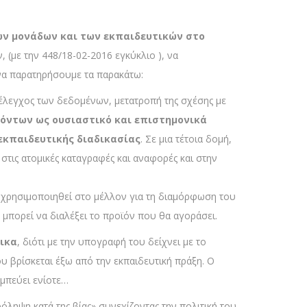
ών μονάδων και των εκπαιδευτικών στο
 (με την 448/18-02-2016 εγκύκλιο ), να
α παρατηρήσουμε τα παρακάτω:
έλεγχος των δεδομένων, μετατροπή της σχέσης με
κόντων ως ουσιαστικό και επιστημονικά
εκπαιδευτικής διαδικασίας
. Σε μια τέτοια δομή,
 στις ατομικές καταγραφές και αναφορές και στην
α χρησιμοποιηθεί στο μέλλον για τη διαμόρφωση του
 μπορεί να διαλέξει το προϊόν που θα αγοράσει.
τικα
, διότι με την υπογραφή του δείχνει με το
ου βρίσκεται έξω από την εκπαιδευτική πράξη. Ο
ομπεύει ενίοτε…
όληψη κατά της βίας» συνεχίζοντας την πολιτική του