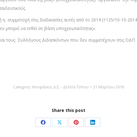
αιδευτικούς.
ή η συμμετοχή στις διαδικασίες αυτές από το 2014 (1125/10-10-2014)
ν μπορεί να τεθεί σε βάση υποχρεωτικότητας».
και τους Συλλόγους Διδασκόντων που δεν συμμετέχουν στις ΟΔΠ.
Category:
Αποφάσεις Δ.Σ. - Δελτία Τύπου
21 Μαρτίου 2016
Share this post
Share
Share
Share
Share
on
on
on
on