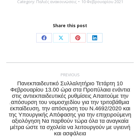
Category:
Παλιές ανακοινώσεις
10 Φεβρουαρίου 2021
Share this post
Share
Share
Share
Share
on
on
on
on
Facebook
X
Pinterest
LinkedIn
Post
navigation
PREVIOUS
Πανεκπαιδευτικό Συλλαλητήριο Τετάρτη 10
Φεβρουαρίου 13.00 ώρα στα Προπύλαια ενάντια
στις αντιεκπαιδευτικές ρυθμίσεις Απαιτούμε την
απόσυρση του νομοσχεδίου για την τριτοβάθμια
Previous
εκπαίδευση, την απόσυρση του Ν.4692/2020 και
της Υπουργικής Απόφασης για την επιχειρούμενη
post:
αξιολόγηση Να παρθούν τώρα όλα τα αναγκαία
μέτρα ώστε τα σχολεία να λειτουργούν με υγιεινή
και ασφάλεια