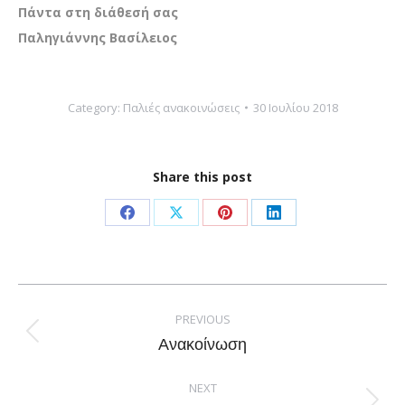
Πάντα στη διάθεσή σας
Παληγιάννης Βασίλειος
Category:
Παλιές ανακοινώσεις
30 Ιουλίου 2018
Share this post
Share
Share
Share
Share
on
on
on
on
Facebook
X
Pinterest
LinkedIn
Post
navigation
PREVIOUS
Previous
Ανακοίνωση
post:
NEXT