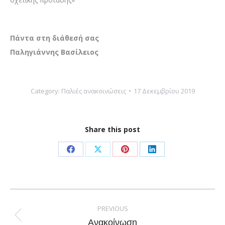
Πάντα στη διάθεσή σας
Παληγιάννης Βασίλειος
Category:
Παλιές ανακοινώσεις
17 Δεκεμβρίου 2019
Share this post
Share
Share
Share
Share
on
on
on
on
Facebook
X
Pinterest
LinkedIn
Post
navigation
PREVIOUS
Previous
Ανακοίνωση