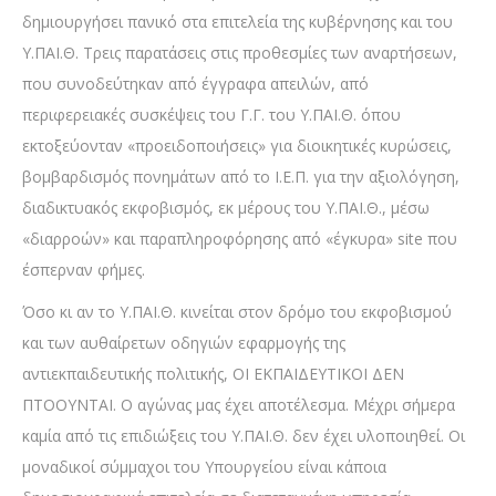
δημιουργήσει πανικό στα επιτελεία της κυβέρνησης και του
Υ.ΠΑΙ.Θ. Τρεις παρατάσεις στις προθεσμίες των αναρτήσεων,
που συνοδεύτηκαν από έγγραφα απειλών, από
περιφερειακές συσκέψεις του Γ.Γ. του Υ.ΠΑΙ.Θ. όπου
εκτοξεύονταν «προειδοποιήσεις» για διοικητικές κυρώσεις,
βομβαρδισμός πονημάτων από το Ι.Ε.Π. για την αξιολόγηση,
διαδικτυακός εκφοβισμός, εκ μέρους του Υ.ΠΑΙ.Θ., μέσω
«διαρροών» και παραπληροφόρησης από «έγκυρα» site που
έσπερναν φήμες.
Όσο κι αν το Υ.ΠΑΙ.Θ. κινείται στον δρόμο του εκφοβισμού
και των αυθαίρετων οδηγιών εφαρμογής της
αντιεκπαιδευτικής πολιτικής, ΟΙ ΕΚΠΑΙΔΕΥΤΙΚΟΙ ΔΕΝ
ΠΤΟΟΥΝΤΑΙ. Ο αγώνας μας έχει αποτέλεσμα. Μέχρι σήμερα
καμία από τις επιδιώξεις του Υ.ΠΑΙ.Θ. δεν έχει υλοποιηθεί. Οι
μοναδικοί σύμμαχοι του Υπουργείου είναι κάποια