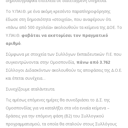
δημοσιογραφικά επιτελεία σε διατεταγμένη υπηρεσία.
Το Υ.ΠΑΙ.Θ. με ένα ακόμη κρεσέντο παραπληροφόρησης
έδωσε στη δημοσιότητα «στοιχεία», που αναφέρουν ότι
«πάνω από 500 σχολεία» ακολουθούν τα κείμενα της ΔΟΕ. Το
Υ.ΠΑΙ.Θ.
φοβάται να εκστομίσει τον πραγματικό
αριθμό
.
Σύμφωνα με στοιχεία των Συλλόγων Εκπαιδευτικών Π.Ε. που
συγκεντρώνονται στην Ομοσπονδία,
πάνω από 3.762
Σύλλογοι Διδασκόντων ακολουθούν τις αποφάσεις της Δ.Ο.Ε.
και έπεται συνέχεια…
Συνεχίζουμε αταλάντευτα.
Τις αμέσως επόμενες ημέρες θα συνεδριάσει το Δ.Σ. της
Ομοσπονδίας για να καταλήξει στα νέα ενιαία κείμενα –
δράσεις για την επόμενη φάση (Β2) του Συλλογικού
προγραμματισμού, τα οποία θα σταλούν στους Συλλόγους