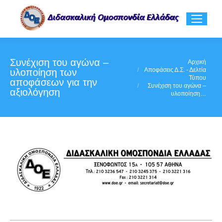
Συνέχιση του αγώνα –
You are here:
Αρχική
Αποφάσεις Δ.Σ. - Δελτία
υλοποίηση των
Τύπου
αποφάσεων για την
Συνέχιση του αγώνα –
αξιολόγηση
υλοποίηση…